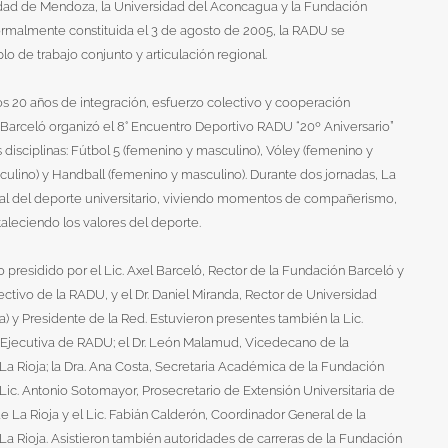
idad de Mendoza, la Universidad del Aconcagua y la Fundación
ormalmente constituida el 3 de agosto de 2005, la RADU se
 de trabajo conjunto y articulación regional.
s 20 años de integración, esfuerzo colectivo y cooperación
Barceló organizó el 8° Encuentro Deportivo RADU “20º Aniversario”
s disciplinas: Fútbol 5 (femenino y masculino), Vóley (femenino y
ulino) y Handball (femenino y masculino). Durante dos jornadas, La
ital del deporte universitario, viviendo momentos de compañerismo,
rtaleciendo los valores del deporte.
o presidido por el Lic. Axel Barceló, Rector de la Fundación Barceló y
tivo de la RADU, y el Dr. Daniel Miranda, Rector de Universidad
 y Presidente de la Red. Estuvieron presentes también la Lic.
a Ejecutiva de RADU; el Dr. León Malamud, Vicedecano de la
a Rioja; la Dra. Ana Costa, Secretaria Académica de la Fundación
 Lic. Antonio Sotomayor, Prosecretario de Extensión Universitaria de
 La Rioja y el Lic. Fabián Calderón, Coordinador General de la
a Rioja. Asistieron también autoridades de carreras de la Fundación