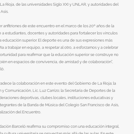
La Rioja, de las universidades Siglo XXI y UNLAR, y autoridades del
Asís.
r anfitriones de este encuentro en el marco de los 20º años de la
a estudiantes, docentes y autoridades para fortalecer los vínculos
la educación superior. El deporte es una de sus expresiones más
 a trabajar en equipo, a respetar al otro, a esforzarnos y a celebrar
ortunidad para reafirmar que la educación superior se construye no
mbién en espacios de convivencia, de amistad y de colaboración”,
ló.
adece la colaboración en este evento del Gobierno de La Rioja; la
n y Comunicación, Lic. Luz Carrizo; la Secretaría de Deportes de la
deraciones deportivas, clubes locales, instituciones educativas y
tegrantes de la Banda de Música del Colegio San Francisco de Asís,
alización del Encuentro.
undación Barceló reafirma su compromiso con una educación integral,
 cultura universitaria se proyectan más allá de las aulas. En este