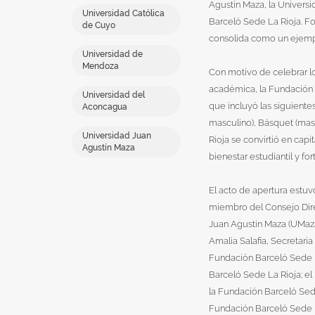
Agustín Maza, la Univers
Universidad Católica
Barceló Sede La Rioja. F
de Cuyo
consolida como un ejemplo
Universidad de
Mendoza
Con motivo de celebrar lo
académica, la Fundación 
Universidad del
que incluyó las siguiente
Aconcagua
masculino), Básquet (masc
Universidad Juan
Rioja se convirtió en cap
Agustín Maza
bienestar estudiantil y fo
El acto de apertura estuv
miembro del Consejo Direc
Juan Agustín Maza (UMaza)
Amalia Salafia, Secretari
Fundación Barceló Sede L
Barceló Sede La Rioja; el
la Fundación Barceló Sede
Fundación Barceló Sede L