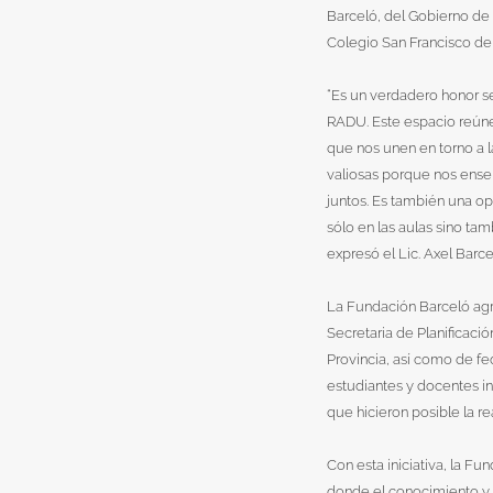
Barceló, del Gobierno de 
Colegio San Francisco de 
“Es un verdadero honor se
RADU. Este espacio reúne 
que nos unen en torno a 
valiosas porque nos enseña
juntos. Es también una op
sólo en las aulas sino ta
expresó el Lic. Axel Barce
La Fundación Barceló agr
Secretaria de Planificació
Provincia, así como de fe
estudiantes y docentes in
que hicieron posible la re
Con esta iniciativa, la F
donde el conocimiento y la